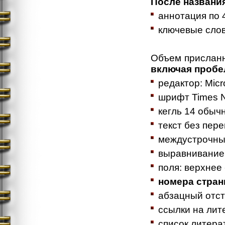
После названия
аннотация по 
ключевые слов
Объем прислан
включая проб
редактор: Micr
шрифт Times 
кегль 14 обыч
текст без пере
междустрочный
выравнивание
поля: верхнее 
номера стран
абзацный отст
ссылки на лит
список литера