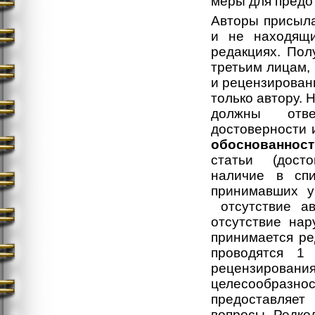
меры для предо
Авторы присыла
и не находящи
редакциях. Пол
третьим лицам,
и рецензирован
только автору. 
должны отве
достоверности
обоснованност
статьи (досто
наличие в спи
принимавших у
отсутствие ав
отсутствие нар
принимается ре
проводятся 1
рецензирова
целесообразн
предоставляет
вопросы. Редко