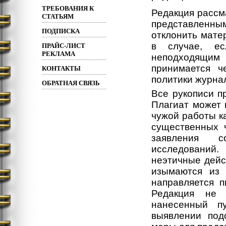
ТРЕБОВАНИЯ К
Редакция рассм
СТАТЬЯМ
представленным
ПОДПИСКА
отклонить мате
в случае, ес
ПРАЙС-ЛИСТ
РЕКЛАМА
неподходящи
принимается ч
КОНТАКТЫ
политики журна
ОБРАТНАЯ СВЯЗЬ
Все рукописи п
Плагиат может 
чужой работы к
существенных 
заявления 
исследований
неэтичные дейс
изымаются из 
направляется п
Редакция не 
нанесенный п
выявлении под