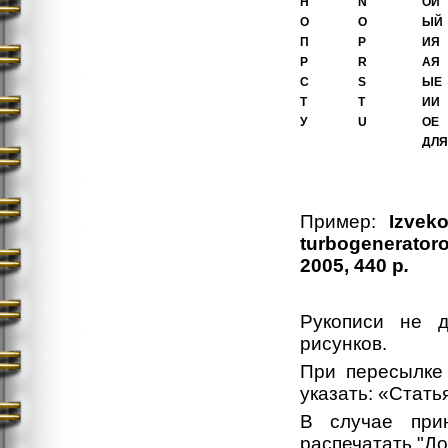
Н
N
ОЙ
О
O
ЫЙ
П
P
ИЯ
Р
R
АЯ
С
S
ЫЕ
Т
T
ИИ
У
U
ОЕ
ДЛЯ
Пример:
Izveko
turbogeneratoro
2005, 440 p
.
Рукописи не д
рисунков.
При пересылке
указать: «Стать
В случае прин
распечатать
"До