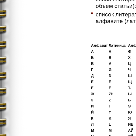
объем статьи):
список литера
алфавите (лат
Алфавит
Латиница
Алф
А
A
Ф
Б
B
Х
В
V
Ц
Г
G
Ч
Д
D
Ш
Е
E
Щ
Ё
E
Ъ
Ж
ZH
Ы
З
Z
Ь
И
I
Э
Й
Y
Ю
К
K
Я
Л
L
ИЕ
М
M
АЙ