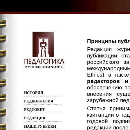
Принципы публ
Редакция жур
публикации ст
российского з
международным
Ethics), а так
редакторов и
обеспечению 
ИСТОРИЯ
внесения суще
зарубежной педа
РЕДКОЛЛЕГИЯ
Статья приним
РЕДСОВЕТ
квитанции о под
РЕДАКЦИЯ
годовой подпи
НАШИ РУБРИКИ
редакции после 