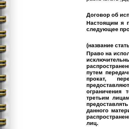
Договор об ис
Настоящим я 
следующее про
(название стат
Право на испо
исключител
распространен
путем передач
прокат, пе
предоставля
ограничения 
третьим лицам
предоставлять
данного матер
распространен
лиц.