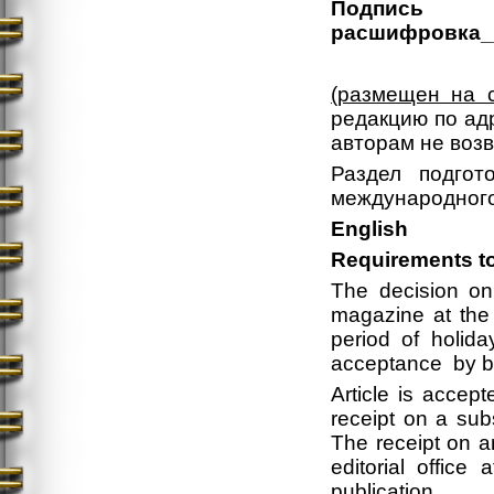
Подп
расшифровка__
(размещен на 
редакцию по адр
авторам не воз
Раздел подгот
международного 
English
Requirements to
The decision on
magazine at the
period of holida
acceptance by b
Article is accep
receipt on a sub
The receipt on a
editorial office 
publication.