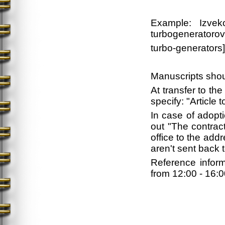
Example: Izveko
turbogeneratorov
turbo-generators
Manuscripts shou
At transfer to th
specify: "Article 
In case of adopti
out "The contract
office to the ad
aren't sent back 
Reference infor
from 12:00 - 16:0