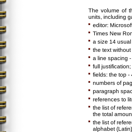
The volume of t
units, including 
editor: Microso
Times New Rom
a size 14 usual
the text without
a line spacing 
full justification;
fields: the top 
numbers of page
paragraph spac
references to li
the list of refe
the total amount 
the list of ref
alphabet (Latin)