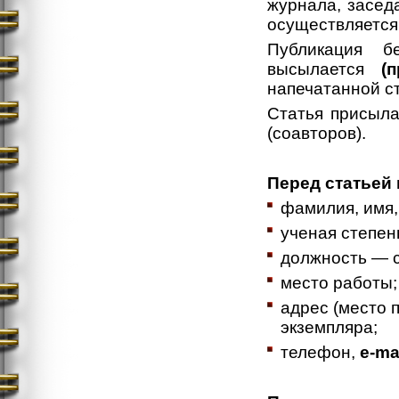
журнала, засед
осуществляется 
Публикация б
высылается
(
напечатанной с
Статья присыл
(соавторов).
Перед статьей
фамилия, имя,
ученая степень
должность — 
место работы;
адрес (место 
экземпляра;
телефон,
e-ma