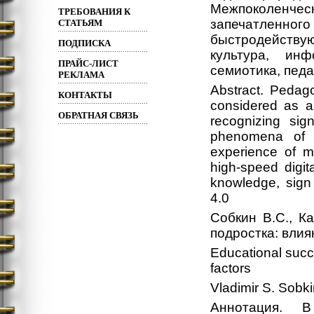
Межпоколенчес
ТРЕБОВАНИЯ К
запечатленного
СТАТЬЯМ
быстродейству
ПОДПИСКА
культура, инф
ПРАЙС-ЛИСТ
семиотика, педа
РЕКЛАМА
Abstract. Pedago
КОНТАКТЫ
considered as a 
ОБРАТНАЯ СВЯЗЬ
recognizing sig
phenomena of th
experience of m
high-speed digit
knowledge, sign 
4.0
Собкин В.С., К
подростка: вли
Educational succe
factors
Vladimir S. Sobki
Аннотация. В