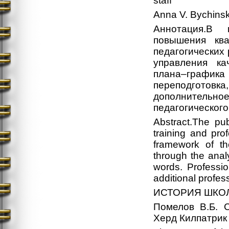
staff
Anna V. Bychins
Аннотация.В 
повышения ква
педагогических
управления ка
плана–графика
переподготовка
дополнительн
педагогического
Abstract.The pu
training and prof
framework of th
through the anal
words. Professio
additional profes
ИСТОРИЯ ШКО
Помелов В.Б. 
Херд Килпатрик