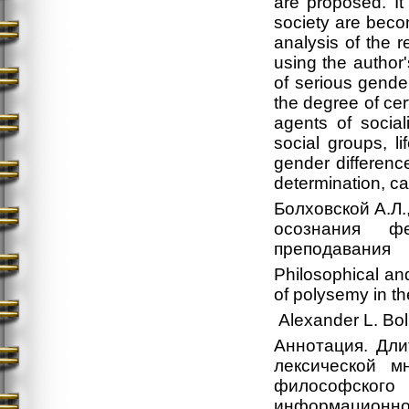
are proposed. It
society are becom
analysis of the r
using the author
of serious gende
the degree of cert
agents of social
social groups, l
gender difference
determination, car
Болховской А.Л.
осознания ф
преподавания
Philosophical a
of polysemy in th
Alexander L. Bol
Аннотация. Дли
лексической м
философского 
информационн