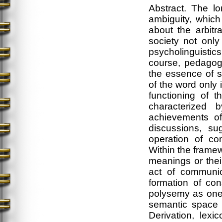
Abstract. The lo
ambiguity, which
about the arbitr
society not only
psycholinguistics
course, pedagogy
the essence of s
of the word only
functioning of 
characterized b
achievements of
discussions, su
operation of co
Within the frame
meanings or their
act of communic
formation of co
polysemy as one 
semantic space 
Derivation, lex