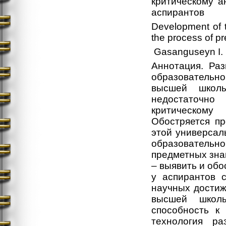
критическому а
аспирантов
Development of th
the process of p
Gasanguseyn I. I
Аннотация. Ра
образовательн
высшей школы
недостаточно
критическому
Обостряется п
этой универсал
образовательн
предметных знан
– выявить и обо
у аспирантов 
научных достиж
высшей школы
способность к 
технология ра