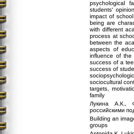
psychological 
students' opinio
impact of school
being are charac
with different a
process at schoo
between the aca
aspects of educa
influence of th
success of a tee
success of stude
sociopsycholog
sociocultural co
targets, motivat
family
Лукина А.К.,
российскими по
Building an imag
groups
Antonida K. Luki