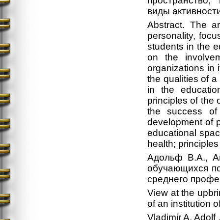
пространство,
виды активност
Abstract. The a
personality, foc
students in the 
on the involvem
organizations in i
the qualities of 
in the educatio
principles of the 
the success of
development of p
educational space,
health; principles
Адольф В.А., А
обучающихся по
среднего профе
View at the upbri
of an institution
Vladimir A. Adolf 