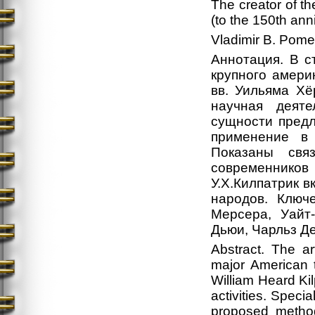
The creator of th
(to the 150th anni
Vladimir B. Pome
Аннотация. В с
крупного амери
вв. Уильяма Хё
научная деят
сущности предл
применение в 
Показаны свя
современников (
У.Х.Килпатрик в
народов. Ключ
Мерсера, Уайт
Дьюи, Чарльз Д
Abstract. The ar
major American t
William Heard Kil
activities. Specia
proposed method