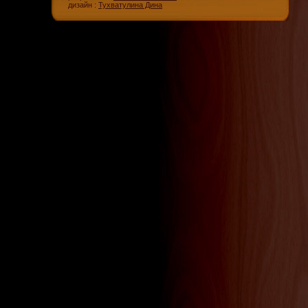
дизайн :
Тухватулина Дина