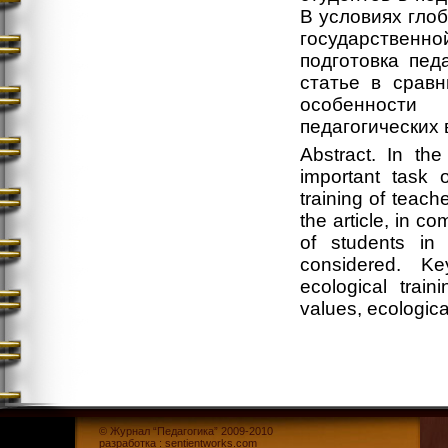
В условиях гло
государственно
подготовка пед
статье в сравн
особенности
педагогических 
Abstract. In the
important task 
training of teach
the article, in c
of students in
considered. Ke
ecological train
values, ecologica
© Журнал “Педагогика” 2009-2010
разработка :
sentientworks.com