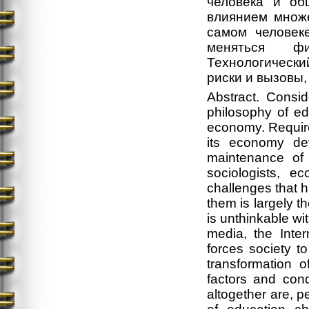
человека и об
влиянием множе
самом человек
меняться фи
Технологическ
риски и вызовы,
Abstract. Consid
philosophy of ed
economy. Require
its economy de
maintenance of t
sociologists, e
challenges that 
them is largely 
is unthinkable wi
media, the Inte
forces society t
transformation 
factors and cond
altogether are, p