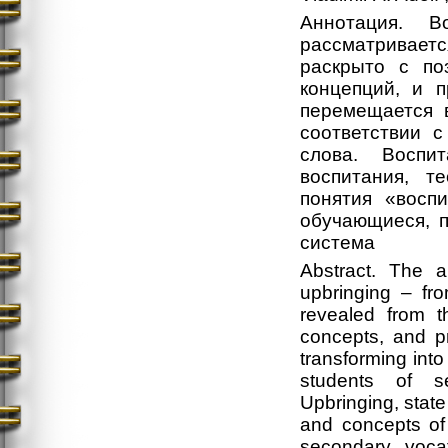
Аннотация. В
рассматривает
раскрыто с по
концепций, и п
перемещается 
соответствии 
слова. Воспи
воспитания, т
понятия «восп
обучающиеся, 
система
Abstract. The a
upbringing – fro
revealed from t
concepts, and pr
transforming int
students of se
Upbringing, state
and concepts of 
secondary vocat