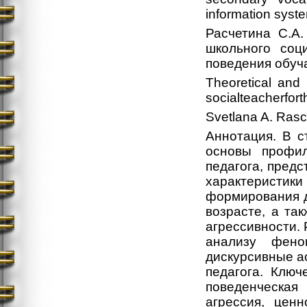
information syst
Расчетина С.А.
школьного соц
поведения обу
Theoretical and 
socialteacherfort
Svetlana A. Rasc
Аннотация. В с
основы профил
педагога, пред
характеристики
формирования д
возрасте, а та
агрессивности.
анализу феном
дискурсивные а
педагога. Ключ
поведенческая 
агрессия, ценн