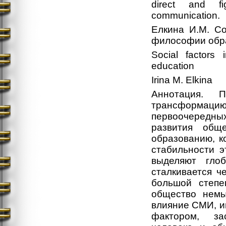
direct and fi
communication.
Елкина И.М. С
философии обр
Social factors 
education
Irina M. Elkina
Аннотация. 
трансформа
первоочередны
развития общ
образованию, к
стабильности э
выделяют гло
сталкивается ч
большой степе
общество немы
влияние СМИ, и
фактором, за