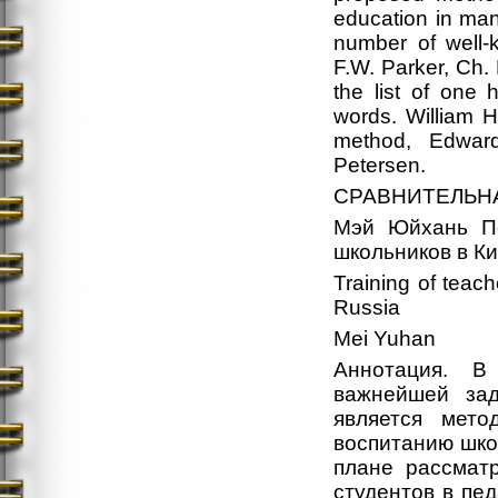
education in many
number of well-
F.W. Parker, Ch. 
the list of one
words. William He
method, Edwar
Petersen.
СРАВНИТЕЛЬН
Мэй Юйхань По
школьников в Ки
Training of teac
Russia
Mei Yuhan
Аннотация. В 
важнейшей зад
является мето
воспитанию шко
плане рассматр
студентов в пед