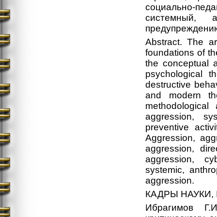
социально-пе
системный, а
предупреждению
Abstract. The ar
foundations of th
the conceptual a
psychological th
destructive beha
and modern the
methodological
aggression, sys
preventive acti
Aggression, aggr
aggression, dire
aggression, cyb
systemic, anthro
aggression.
КАДРЫ НАУКИ,
Ибрагимов Г.