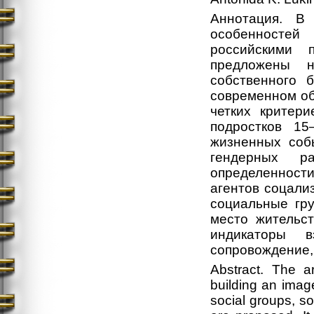
Аннотация. В
особенностей
российскими 
предложены 
собственного 
современном об
четких критери
подростков 1
жизненных соб
гендерных р
определенност
агентов соцали
социальные гру
место жительст
индикаторы в
сопровождение,
Abstract. The a
building an imag
social groups, s