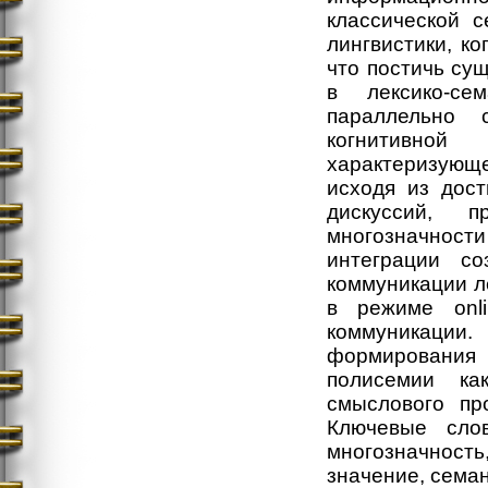
классической с
лингвистики, ко
что постичь су
в лексико-се
параллельно 
когнитивной
характеризующ
исходя из дос
дискуссий, п
многозначност
интеграции с
коммуникации л
в режиме onli
коммуникаци
формирования 
полисемии ка
смыслового пр
Ключевые слов
многозначност
значение, сема