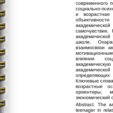
современного п
социально-псих
и возрастная
объективнос
академической
самочувствие.
академической 
школе. Охара
взаимосвязи а
мотивационными
влияния соц
академическую
академической
определяющих
Ключевые слова.
возрастные ос
ориентиры, м
экономический с
Abstract. The a
teenager in rela