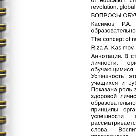
of education ch
revolution, glob
ВОПРОСЫ ОБУ
Касимов Р.А.
образовательно
The concept of nu
Riza A. Kasimov
Аннотация. В с
личности, о
обучающимися
Успешность эт
учащихся и су
Показана роль 
здоровой лично
образователь
принципы орга
успешности 
рассматривает
слова. Воспи