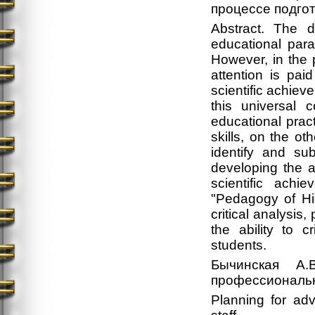
процессе подгот
Abstract. The d
educational par
However, in the p
attention is pai
scientific achiev
this universal
educational prac
skills, on the o
identify and su
developing the a
scientific achi
"Pedagogy of Hig
critical analysis
the ability to c
students.
Бычинская А.
профессиональн
Planning for adv