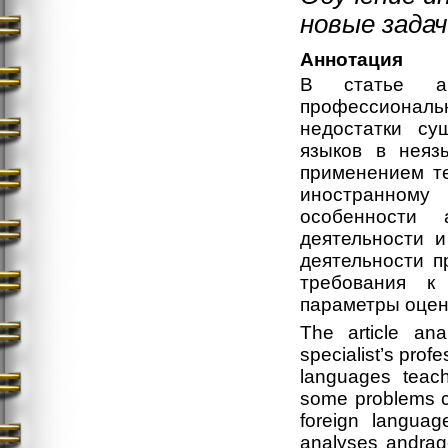
новые зада
Аннотация
В статье ан
профессионал
недостатки су
языков в неяз
применением те
иностранному
особенности 
деятельности и
деятельности п
требования к
параметры оцен
The article an
specialist’s profe
languages teach
some problems co
foreign languag
analyses andragog