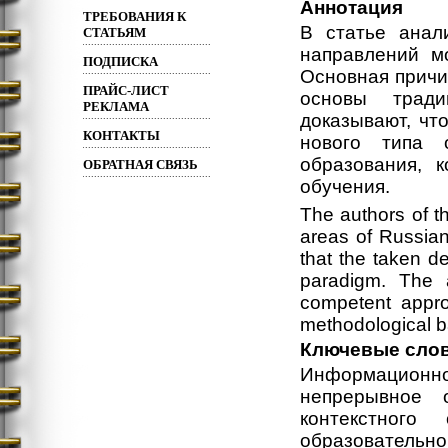
Аннотация
ТРЕБОВАНИЯ К
В статье анал
СТАТЬЯМ
направлений м
ПОДПИСКА
Основная причи
ПРАЙС-ЛИСТ
основы тради
РЕКЛАМА
доказывают, чт
КОНТАКТЫ
нового типа 
образования, к
ОБРАТНАЯ СВЯЗЬ
обучения.
The authors of th
areas of Russian
that the taken de
paradigm. The a
competent appro
methodological ba
Ключевые сло
Информационное
непрерывное о
контекстного 
образовательно