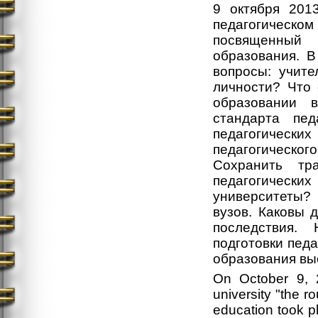
9 октября 2013
педагогическ
посвященный
образования. 
вопросы: учите
личности? Что
образовании 
стандарта пед
педагогическ
педагогическог
Сохранить тр
педагогическ
университеты?
вузов. Каковы 
последствия.
подготовки педа
образования выс
On October 9, 2
university "the 
education took p