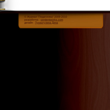
© Журнал “Педагогика” 2009-2010
разработка :
sentientworks.com
дизайн :
Тухватулина Дина