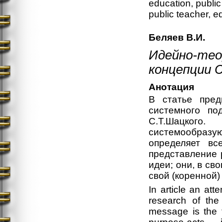
education, public
public teacher, e
Беляев В.И.
Идейно-тео
концепции 
Анотация
В статье пред
системного по
С.Т.Шацкого
системообразую
определяет вс
представление 
идеи; они, в св
свой (коренной)
In article an att
research of the
message is the 