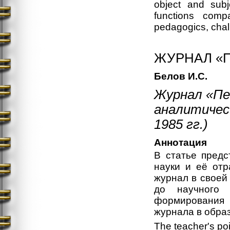
object and subj
functions compa
pedagogics, chall
ЖУРНАЛ «П
Белов И.С.
Журнал «Пе
аналитичес 
1985 гг.)
Аннотация
В статье предс
науки и её отр
журнал в своей
до научного 
формирования 
журнала в обра
The teacher's po