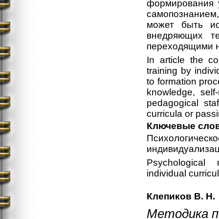
формирования у
самопознанием
может быть ис
внедряющих т
переходящими н
In article the 
training by indiv
to formation proc
knowledge, self-
pedagogical staf
curricula or pass
Ключевые сло
Психологиче
индивидуализац
Psychological m
individual curricu
Клепиков В. Н.
Методика п