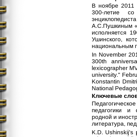
В ноябре 2011 
300-летие со
энциклопеди
А.С.Пушкиным «
исполняется 1
Ушинского, ко
национальным п
In November 201
300th annivers
lexicographer MV
university." Febr
Konstantin Dmitri
National Pedagogi
Ключевые сло
Педагогическо
педагогики и 
родной и иностр
литература, пе
K.D. Ushinskij's