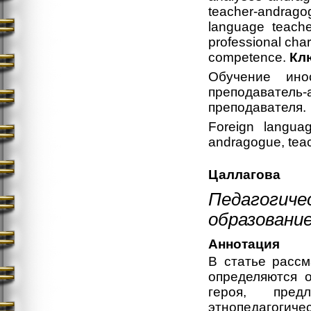
teacher-andragog
language teacher
professional char
competence.
Кл
Обучение ино
преподавател
преподавателя.
Foreign languag
andragogue, teac
Цаллагова
Педагогиче
образовани
Аннотация
В статье рассм
определяются о
героя, пре
этнопедагогич