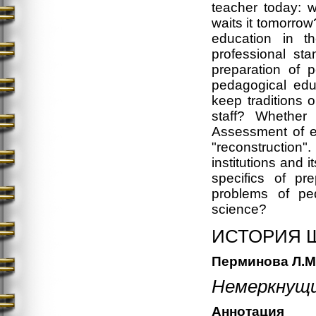
teacher today: w
waits it tomorrow
education in t
professional st
preparation of p
pedagogical edu
keep traditions 
staff? Whether 
Assessment of ex
"reconstruction
institutions and 
specifics of pr
problems of ped
science?
ИСТОРИЯ 
Перминова Л.М
Немеркнущи
Аннотация