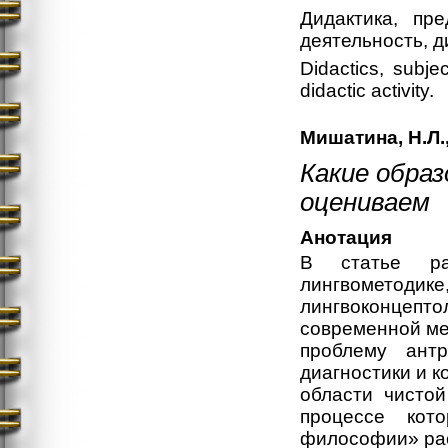
Дидактика, пре
деятельность, д
Didactics, subjec
didactic activity.
Мишатина, Н.Л.
Какие обра
оцениваем
Анотация
В статье рас
лингвометодике
лингвоконцепт
современной ме
проблему ант
диагностики и к
области чисто
процессе кот
философии» ра