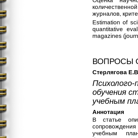
Оценка научно
количественной
журналов, крите
Estimation of sci
quantitative eva
magazines (journa
ВОПРОСЫ 
Стерлягова Е.В
Психолого-
обучения с
учебным пл
Аннотация
В статье опис
сопровождения
учебным пла