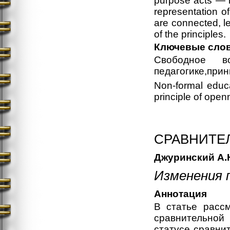
purpose acts — it
representation of 
are connected, le
of the principles.
Ключевые сло
Свободное во
педагогике,прин
Non-formal educa
principle of open
СРАВНИТЕ
Джуринский А.
Изменения 
Аннотация
В статье расс
сравнительной
статусе сравни