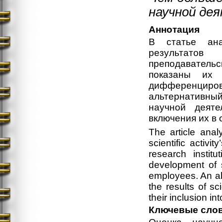
научной де
Аннотация
В статье ана
результато
преподавательс
показаны их 
дифференциров
альтернативный
научной деяте
включения их в
The article anal
scientific activi
research instit
development of 
employees. An al
the results of sc
their inclusion in
Ключевые сло