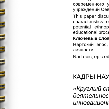
современного у
учреждений Сев
This paper discu
characteristics
potential ethn
educational proce
Ключевые сло
Нартский эпос
личности.
Nart epic, epic ed
КАДРЫ НАУ
«Круглый с
деятельнос
инновацион