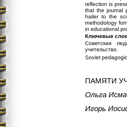
reflection is pre
that the journal
hailer to the s
methodology form
in educational pr
Ключевые сло
Советская педа
учительство.
Soviet pedagogics
ПАМЯТИ У
Ольга Исма
Игорь Иоси