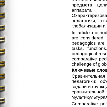
предмета, цели
аппарата ср
Охарактеризо
педагогики, от
глобализации и
In article meth
are considered. 
pedagogics are a
tasks, functio
pedagogical rese
comparative ped
challenge of glob
Ключевые сло
Сравнительна
педагогики; об
задачи и функц
сравнительн
мультикультура
Comparative ped