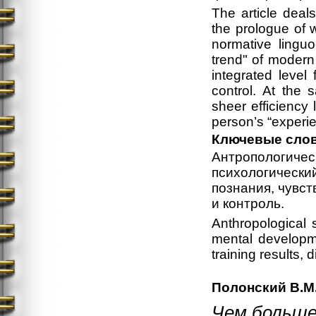
The article deals
the prologue of 
normative linguo
trend" of modern
integrated level
control. At the 
sheer efficiency 
person’s “experie
Ключевые сло
Антропологич
психологичес
познания, чувст
и контроль.
Аnthropological 
mental developmen
training results, 
Полонский В.М
Чем больше