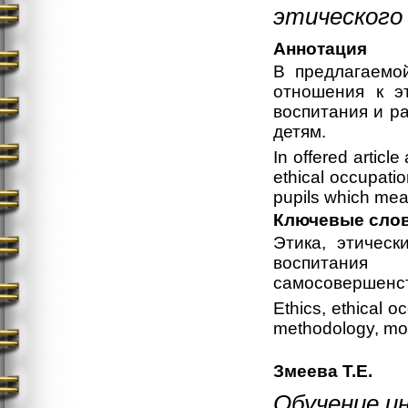
этического
Аннотация
В предлагаемой
отношения к э
воспитания и ра
детям.
In offered article
ethical occupatio
pupils which mea
Ключевые сло
Этика, этическ
воспитания
самосовершенст
Ethics, ethical o
methodology, mor
Змеева Т.Е.
Обучение ин